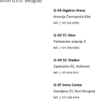
atron d.o.o. Beograd
G-54 Gigatron Arena
Arsenija Čarnojevića 69a
tel:
011 312 0379
G-53 TC Okov
Partizanske avijacije 2
tel:
011 318 0350
G-49 SC Stadion
Zaplanjska 32, Voždovac
tel:
011 404 9111
G-07 Immo Centar
Gandijeva 21, Novi Beograd
tel:
011 228 4014