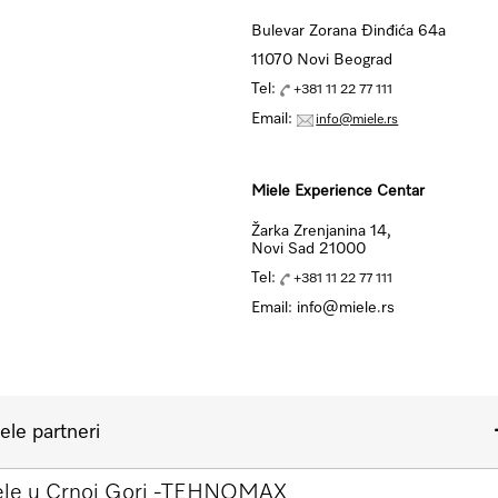
Bulevar Zorana Đinđića 64a
11070 Novi Beograd
Tel:
+381 11 22 77 111
Email:
info@miele.rs
Miele Experience Centar
Žarka Zrenjanina 14,
Novi Sad 21000
Tel:
+381 11 22 77 111
Email: info@miele.rs
ele partneri
le u Crnoj Gori -TEHNOMAX