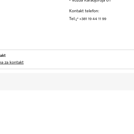
- Vozda Karadjordja 81
Kontakt telefon:
Tel:
+381 19 44 11 99
akt
na za kontakt