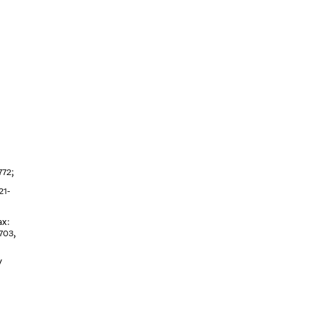
;
772
21-
ax:
,
 703
/