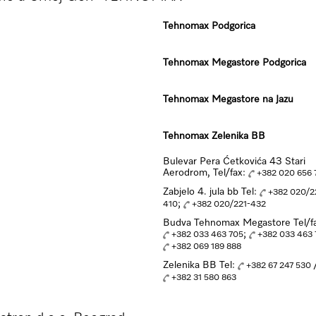
Tehnomax Podgorica
Tehnomax Megastore Podgorica
Tehnomax Megastore na Jazu
Tehnomax Zelenika BB
Bulevar Pera Ćetkovića 43 Stari
Aerodrom, Tel/fax:
+382 020 656 
Zabjelo 4. jula bb Tel:
+382 020/2
;
410
+382 020/221-432
Budva Tehnomax Megastore Tel/f
;
+382 033 463 705
+382 033 463
+382 069 189 888
Zelenika BB Tel:
+382 67 247 530
+382 31 580 863