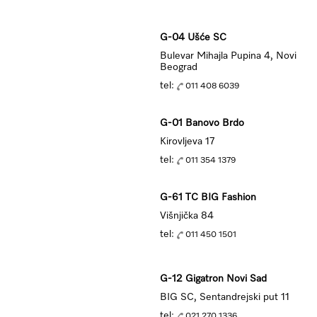
G-04 Ušće SC
Bulevar Mihajla Pupina 4, Novi
Beograd
tel:
011 408 6039
G-01 Banovo Brdo
Kirovljeva 17
tel:
011 354 1379
G-61 TC BIG Fashion
Višnjička 84
tel:
011 450 1501
G-12 Gigatron Novi Sad
BIG SC, Sentandrejski put 11
tel:
021 270 1336