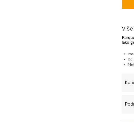
Više
Parque
lako g
Pos
Dol
Mek
Kori
Podr