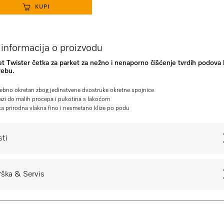
KUPI
 informacija o proizvodu
t Twister četka za parket za nežno i nenaporno čišćenje tvrdih podova k
rebu.
ebno okretan zbog jedinstvene dvostruke okretne spojnice
azi do malih procepa i pukotina s lakoćom
a prirodna vlakna fino i nesmetano klize po podu
sti
ška & Servis