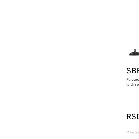
SBB
Parquet
tvrdih 
RSD
** cena 