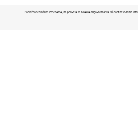
Podložno tehničkim izmenama; ne prihvata se nikakva odgovornost za tačnost navedenih info