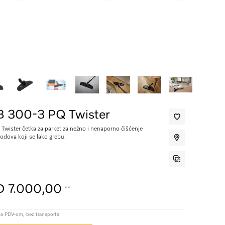
 300-3 PQ Twister
 Twister četka za parket za nežno i nenaporno čišćenje
podova koji se lako grebu.
 7.000,00
**
sa PDV-om, bez transporta