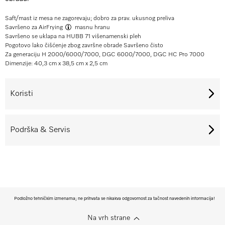
Saft/mast iz mesa ne zagorevaju; dobro za prav. ukusnog preliva
Savršeno za
AirFrying
masnu hranu
Savršeno se uklapa na HUBB 71 višenamenski pleh
Pogotovo lako čišćenje zbog završne obrade Savršeno čisto
Za generaciju H 2000/6000/7000, DGC 6000/7000, DGC HC Pro 7000
Dimenzije: 40,3 cm x 38,5 cm x 2,5 cm
Koristi
Podrška & Servis
Podložno tehničkim izmenama; ne prihvata se nikakva odgovornost za tačnost navedenih informacija!
Na vrh strane