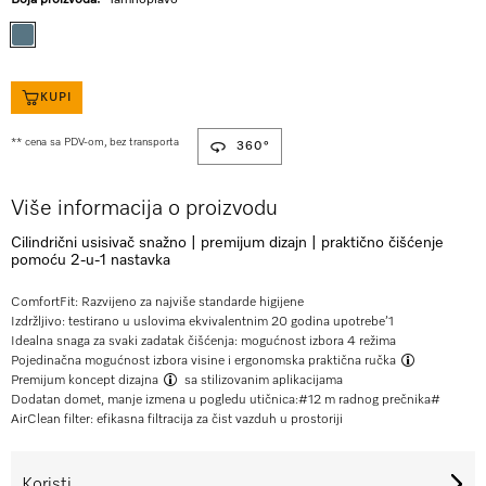
Boja proizvoda:
Tamnoplavo
KUPI
** cena sa PDV-om, bez transporta
360°
Više informacija o proizvodu
Cilindrični usisivač snažno | premijum dizajn | praktično čišćenje
pomoću 2-u-1 nastavka
ComfortFit: Razvijeno za najviše standarde higijene
Izdržljivo: testirano u uslovima ekvivalentnim 20 godina upotrebe’
1
Idealna snaga za svaki zadatak čišćenja: mogućnost izbora 4 režima
Pojedinačna mogućnost izbora visine i ergonomska
praktična ručka
Premijum koncept dizajna
sa stilizovanim aplikacijama
Dodatan domet, manje izmena u pogledu utičnica:#12 m radnog prečnika#
AirClean filter: efikasna filtracija za čist vazduh u prostoriji
Koristi