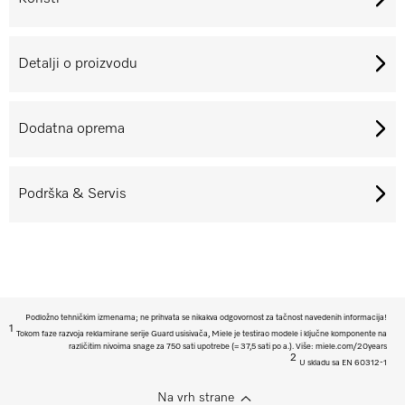
Detalji o proizvodu
Dodatna oprema
Podrška & Servis
Podložno tehničkim izmenama; ne prihvata se nikakva odgovornost za tačnost navedenih informacija!
1
Tokom faze razvoja reklamirane serije Guard usisivača, Miele je testirao modele i ključne komponente na
različitim nivoima snage za 750 sati upotrebe (= 37,5 sati po a.). Više: miele.com/20years
2
U skladu sa EN 60312-1
Na vrh strane