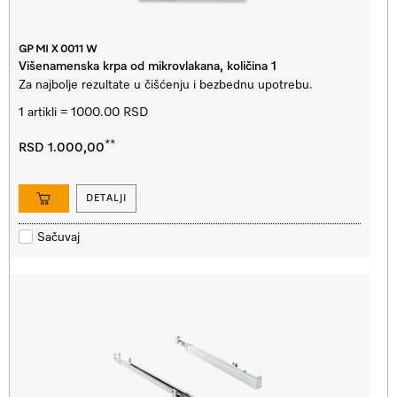
GP MI X 0011 W
Višenamenska krpa od mikrovlakana, količina 1
Za najbolje rezultate u čišćenju i bezbednu upotrebu.
1 artikli = 1000.00 RSD
**
RSD 1.000,00
DETALJI
Sačuvaj