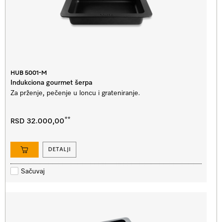
HUB 5001-M
Indukciona gourmet šerpa
Za prženje, pečenje u loncu i grateniranje.
**
RSD 32.000,00
DETALJI
Sačuvaj