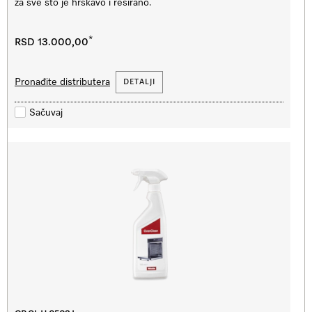
za sve što je hrskavo i reširano.
*
RSD 13.000,00
Pronađite distributera
DETALJI
Sačuvaj