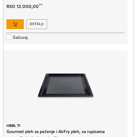
**
RSD 12.000,00
DETALJI
Sačuvaj
HBBL 71
Gourmet pleh za pečenje i AirFry pleh, sa rupicama