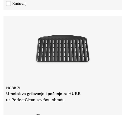
Sačuvaj
HGBB 71
Umetak za grilovanje i pečenje za HUBB
uz PerfectClean završnu obradu.
**
RSD 11.000,00