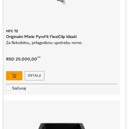
HFC 72
Originalni Miele PyroFit FlexiClip klizači
Za fleksibilnu, prilagođenu upotrebu rerne.
**
RSD 25.000,00
DETALJI
Sačuvaj