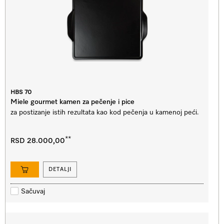
HBS 70
Miele gourmet kamen za pečenje i pice
za postizanje istih rezultata kao kod pečenja u kamenoj peći.
**
RSD 28.000,00
DETALJI
Sačuvaj