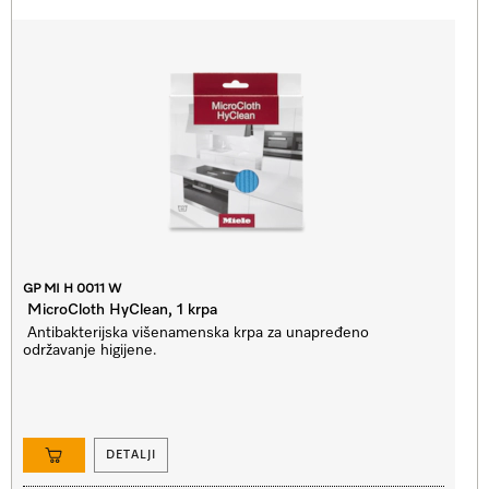
GP MI H 0011 W
MicroCloth HyClean, 1 krpa
Antibakterijska višenamenska krpa za unapređeno
održavanje higijene.
DETALJI