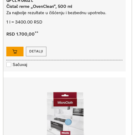
GP CL H 0502 L
Čistač rerne „OvenClean“, 500 ml
Za najbolje rezultate u čišćenju i bezbednu upotrebu.
1 l = 3400.00 RSD
**
RSD 1.700,00
DETALJI
Sačuvaj