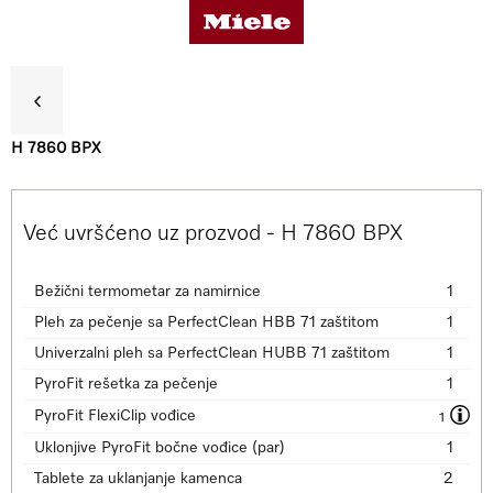
H 7860 BPX
Koristi
Već uvršćeno uz prozvod - H 7860 BPX
Detalji o proizvodu
Bežični termometar za namirnice
1
Pleh za pečenje sa PerfectClean HBB 71 zaštitom
1
Dodatna oprema
Univerzalni pleh sa PerfectClean HUBB 71 zaštitom
1
PyroFit rešetka za pečenje
1
Podrška & Servis
PyroFit FlexiClip vođice
1
Uklonjive PyroFit bočne vođice (par)
1
Tablete za uklanjanje kamenca
2